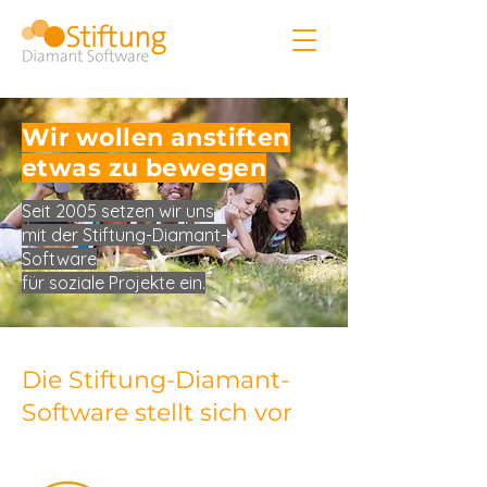
Wir wollen anstiften
etwas zu bewegen
Seit 2005 setzen wir uns
mit der Stiftung-Diamant-
Software
für soziale Projekte ein.
Die Stiftung-Diamant-
Software stellt sich vor