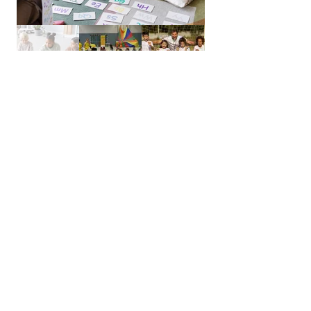
Kontakt
Stiftung-Diamant-Software
Birgit Kemena
Stadtring 2
33647 Bielefeld
stiftung@diamant-software.de
Tel:
0521-9426033
Spenden